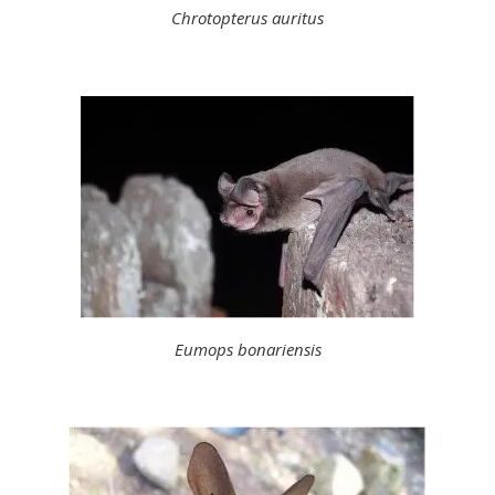
Chrotopterus auritus
Eumops bonariensis