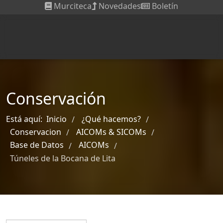
Murciteca
Novedades
Boletín
Conservación
Está aquí:
Inicio
¿Qué hacemos?
/
/
Conservacion
AICOMs & SICOMs
/
/
Base de Datos
AICOMs
/
/
Túneles de la Bocana de Lita