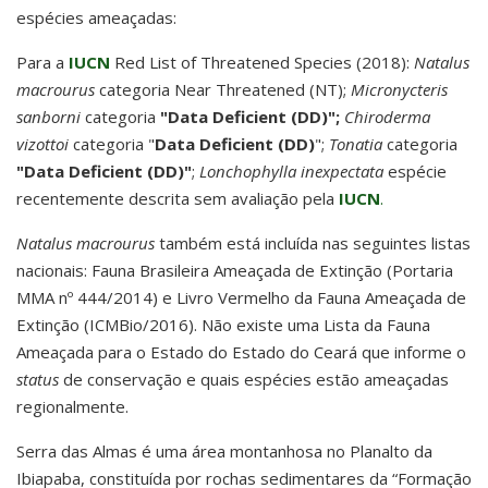
espécies ameaçadas:
Para a
IUCN
Red List of Threatened Species (2018):
Natalus
macrourus
categoria Near Threatened (NT);
Micronycteris
sanborni
categoria
"Data Deficient (DD)";
Chiroderma
vizottoi
categoria "
Data Deficient (DD)
";
Tonatia
categoria
"Data Deficient (DD)"
;
Lonchophylla inexpectata
espécie
recentemente descrita sem avaliação pela
IUCN
.
Natalus macrourus
também está incluída nas seguintes listas
nacionais: Fauna Brasileira Ameaçada de Extinção (Portaria
MMA nº 444/2014) e Livro Vermelho da Fauna Ameaçada de
Extinção (ICMBio/2016). Não existe uma Lista da Fauna
Ameaçada para o Estado do Estado do Ceará que informe o
status
de conservação e quais espécies estão ameaçadas
regionalmente.
Serra das Almas é uma área montanhosa no Planalto da
Ibiapaba, constituída por rochas sedimentares da “Formação