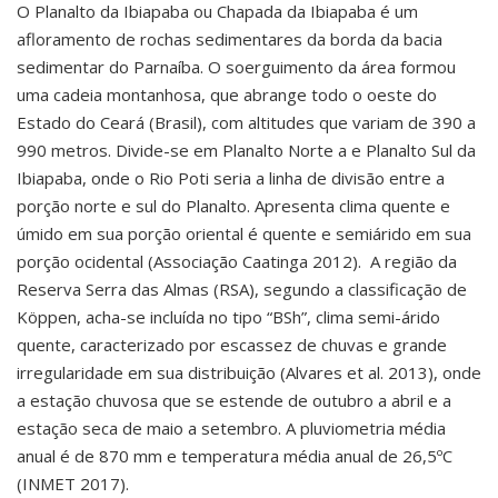
O Planalto da Ibiapaba ou Chapada da Ibiapaba é um
afloramento de rochas sedimentares da borda da bacia
sedimentar do Parnaíba. O soerguimento da área formou
uma cadeia montanhosa, que abrange todo o oeste do
Estado do Ceará (Brasil), com altitudes que variam de 390 a
990 metros. Divide-se em Planalto Norte a e Planalto Sul da
Ibiapaba, onde o Rio Poti seria a linha de divisão entre a
porção norte e sul do Planalto. Apresenta clima quente e
úmido em sua porção oriental é quente e semiárido em sua
porção ocidental (Associação Caatinga 2012). A região da
Reserva Serra das Almas (RSA), segundo a classificação de
Köppen, acha-se incluída no tipo “BSh”, clima semi-árido
quente, caracterizado por escassez de chuvas e grande
irregularidade em sua distribuição (Alvares et al. 2013), onde
a estação chuvosa que se estende de outubro a abril e a
estação seca de maio a setembro. A pluviometria média
anual é de 870 mm e temperatura média anual de 26,5ºC
(INMET 2017).