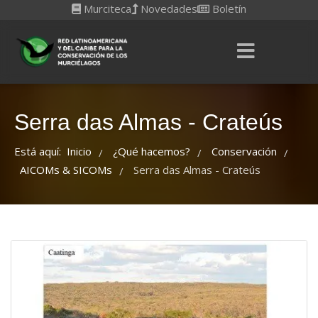
Murciteca
Novedades
Boletín
Serra das Almas - Crateús
Está aquí:
Inicio
¿Qué hacemos?
Conservación
/
/
/
AICOMs & SICOMs
Serra das Almas - Crateús
/