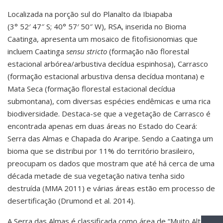
Localizada na porção sul do Planalto da Ibiapaba
(3° 52′ 47″ S; 40° 57′ 50″ W), RSA, inserida no Bioma
Caatinga, apresenta um mosaico de fitofisionomias que
incluem Caatinga
sensu stricto
(formação não florestal
estacional arbórea/arbustiva decídua espinhosa), Carrasco
(formação estacional arbustiva densa decídua montana) e
Mata Seca (formação florestal estacional decídua
submontana), com diversas espécies endêmicas e uma rica
biodiversidade. Destaca-se que a vegetação de Carrasco é
encontrada apenas em duas áreas no Estado do Ceará:
Serra das Almas e Chapada do Araripe. Sendo a Caatinga um
bioma que se distribui por 11% do território brasileiro,
preocupam os dados que mostram que até há cerca de uma
década metade de sua vegetação nativa tenha sido
destruída (MMA 2011) e várias áreas estão em processo de
desertificação (Drumond et al. 2014).
A Serra das Almas é classificada como área de “Muito Alta