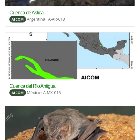
Cuenca de Astica
Argentina · A-AR-018
AICOM
Cuenca del Río Antigua
México · A-MX-016
AICOM