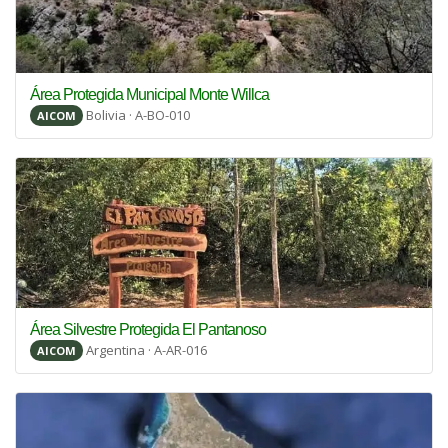
Área Protegida Municipal Monte Willca
Bolivia · A-BO-010
AICOM
Área Silvestre Protegida El Pantanoso
Argentina · A-AR-016
AICOM