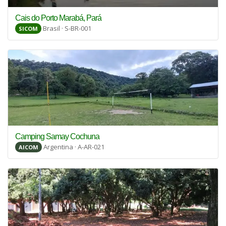
Cais do Porto Marabá, Pará
Brasil · S-BR-001
SICOM
Camping Samay Cochuna
Argentina · A-AR-021
AICOM