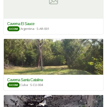
Caverna El Sauce
Argentina · S-AR-001
SICOM
Caverna Santa Catalina
Cuba · S-CU-004
SICOM