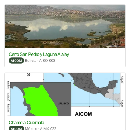
Cerro San Pedro y Laguna Alalay
Bolivia · A-BO-008
AICOM
Chamela-Cuixmala
México · A-MX-022
AICOM