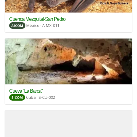
Cuenca Mezquital-San Pedro
México · A-MX-011
AICOM
Cueva “La Barca”
Cuba · S-CU-002
SICOM