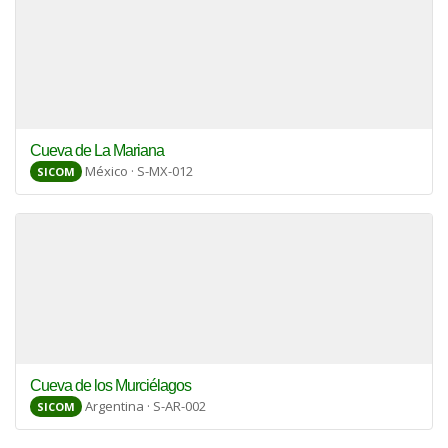
Cueva de La Mariana
México · S-MX-012
SICOM
Cueva de los Murciélagos
Argentina · S-AR-002
SICOM