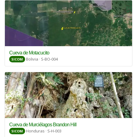
Cueva de Motacucito
Bolivia · S-BO-004
SICOM
Cueva de Murciélagos Brandon Hill
Honduras · S-H-003
SICOM