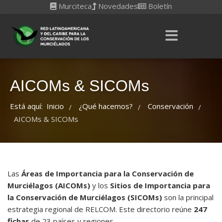
Murciteca
Novedades
Boletín
AICOMs & SICOMs
Está aquí:
Inicio
¿Qué hacemos?
Conservación
/
/
/
AICOMs & SICOMs
Las
Áreas de Importancia para la Conservación de
Murciélagos (AICOMs)
y los
Sitios de Importancia para
la Conservación de Murciélagos (SICOMs)
son la principal
estrategia regional de RELCOM. Este directorio reúne
247
fichas
de 23 países y regiones.