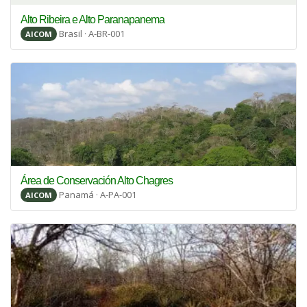
Alto Ribeira e Alto Paranapanema
Brasil · A-BR-001
AICOM
Área de Conservación Alto Chagres
Panamá · A-PA-001
AICOM