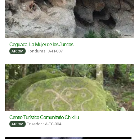
Ceguaca, La Mujer de los Juncos
Honduras · A-H-007
AICOM
Centro Turístico Comunitario Chikillu
Ecuador · A-EC-004
AICOM