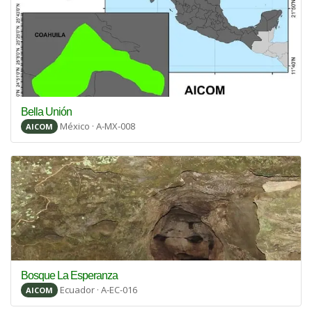
Bella Unión
México · A-MX-008
AICOM
Bosque La Esperanza
Ecuador · A-EC-016
AICOM