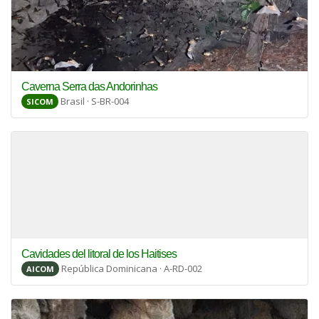
Caverna Serra das Andorinhas
Brasil · S-BR-004
SICOM
Cavidades del litoral de los Haitises
República Dominicana · A-RD-002
AICOM