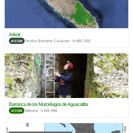
Arikok
Aruba, Bonaire, Curazao · A-ABC-002
AICOM
Barranca de los Murciélagos de Aguacatitla
México · S-MX-006
SICOM