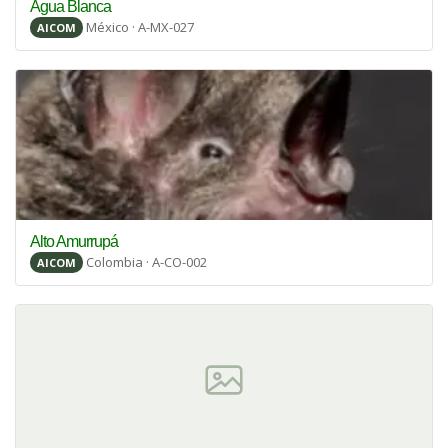
Agua Blanca
México · A-MX-027
AICOM
Alto Amurrupá
Colombia · A-CO-002
AICOM