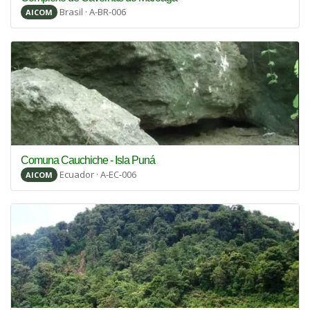
Brasil · A-BR-006
AICOM
Comuna Cauchiche - Isla Puná
Ecuador · A-EC-006
AICOM