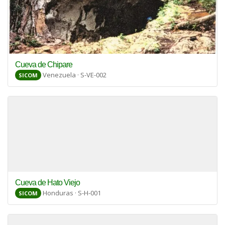
Cueva de Chipare
Venezuela · S-VE-002
SICOM
Cueva de Hato Viejo
Honduras · S-H-001
SICOM